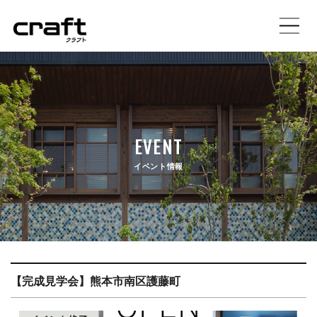
施工事例
イベント情報
EVENT
土地情報
イベント情報
craftの家づくり
注文住宅
規格住宅プラン
【完成見学会】熊本市南区護藤町
店舗設計