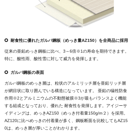
耐食性に優れたガルバ鋼板（めっき量AZ150）を全商品に採用
従来の亜鉛めっき鋼板に比べ、3～6倍※1の寿命を期待できます。
特に、酸性雨、酸性雪に対して威力を発揮します。
ガルバ鋼板の表面
ガルバ鋼板のめっき層は、粒状のアルミリッチ層を亜鉛リッチ層
が網目状に取り囲んでいる構造になっています。 亜鉛の犠牲防食
作用※2とアルミニウムの不動態被膜※3が最もバランスよく機能
する組成となっており、優れた 耐食性を発揮します。アイジーサ
イディングは、めっきAZ150（めっき付着量150g/m２）を採用。
AZ120に比べめっきの付着量が多く、鋼板断面を比較してもAZ15
0は、めっき層が厚いことがわかります。