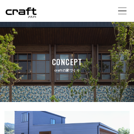
施工事例
イベント情報
CONCEPT
土地情報
craftの家づくり
craftの家づくり
注文住宅
規格住宅プラン
店舗設計