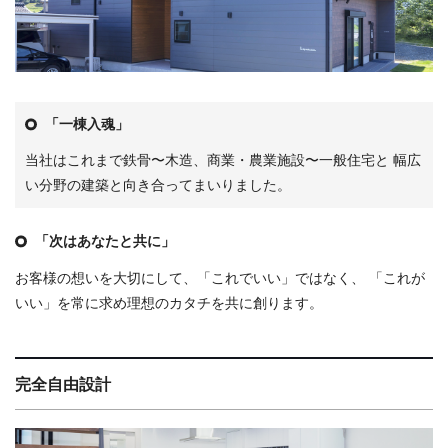
会社案内
craft LINE公式アカウント
「一棟入魂」
プライバシーポリシー
当社はこれまで鉄骨〜木造、商業・農業施設〜一般住宅と
幅広
お問い合わせ
い分野の建築と向き合ってまいりました。
お知らせ
「次はあなたと共に」
お客様の想いを大切にして、「これでいい」ではなく、
「これが
スタッフブログ
いい」を常に求め理想のカタチを共に創ります。
完全自由設計