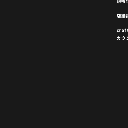
規格
店舗
cra
カウ