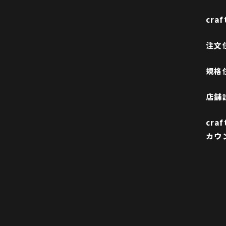
cra
注文
規格
店舗
cra
カウ