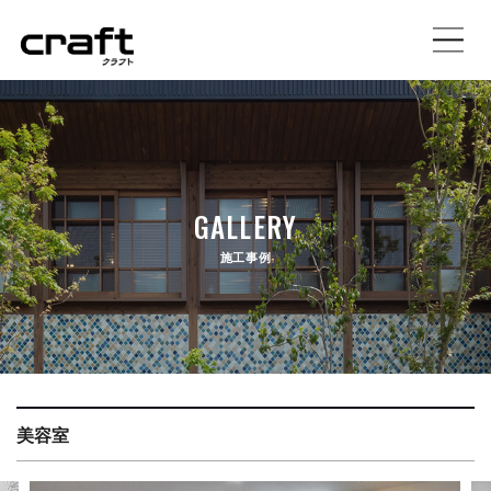
施工事例
イベント情報
GALLERY
土地情報
施工事例
craftの家づくり
注文住宅
規格住宅プラン
美容室
店舗設計