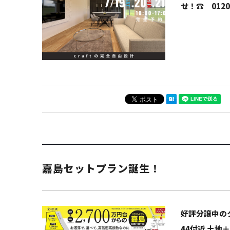
せ！☎ 012
嘉島セットプラン誕生！
好評分譲中の
44付近 土地