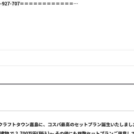
0-927-707＝＝＝＝＝＝＝＝＝＝＝＝…
クラフトタウン嘉島に、コスパ最高のセットプラン誕生いたしま
＋建物 で 2,700万円(税込)～ その他にも複数セットプランご用